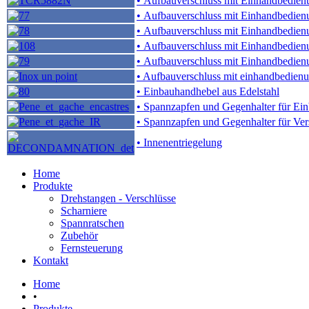
• Aufbauverschluss mit Einhandbedien
• Aufbauverschluss mit Einhandbedien
• Aufbauverschluss mit Einhandbedien
• Aufbauverschluss mit Einhandbedien
• Aufbauverschluss mit Einhandbedien
• Aufbauverschluss mit einhandbedienu
• Einbauhandhebel aus Edelstahl
• Spannzapfen und Gegenhalter für Ein
• Spannzapfen und Gegenhalter für Vers
• Innenentriegelung
Home
Produkte
Drehstangen - Verschlüsse
Scharniere
Spannratschen
Zubehör
Fernsteuerung
Kontakt
Home
•
Produkte